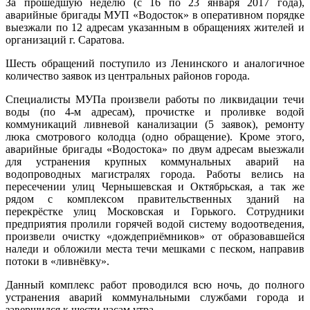
За прошедшую неделю (с 16 по 23 января 2017 года),
аварийные бригады МУП «Водосток» в оперативном порядке
выезжали по 12 адресам указанным в обращениях жителей и
организаций г. Саратова.
Шесть обращений поступило из Ленинского и аналогичное
количество заявок из центральных районов города.
Специалисты МУПа произвели работы по ликвидации течи
воды (по 4-м адресам), прочистке и проливке водой
коммуникаций ливневой канализации (5 заявок), ремонту
люка смотрового колодца (одно обращение). Кроме этого,
аварийные бригады «Водостока» по двум адресам выезжали
для устранения крупных коммунальных аварий на
водопроводных магистралях города. Работы велись на
пересечении улиц Чернышевская и Октябрьская, а так же
рядом с комплексом правительственных зданий на
перекрёстке улиц Московская и Горького. Сотрудники
предприятия пролили горячей водой систему водоотведения,
произвели очистку «дождеприёмников» от образовавшейся
наледи и обложили места течи мешками с песком, направив
потоки в «ливнёвку».
Данный комплекс работ проводился всю ночь, до полного
устранения аварий коммунальными службами города и
завершился к шести часам утра.